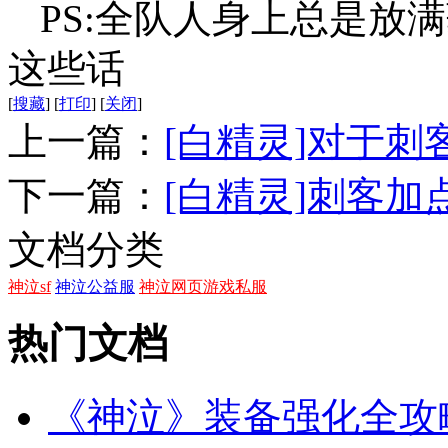
PS:全队人身上总是放
这些话
[
搜藏
]
[
打印
]
[
关闭
]
上一篇：
[白精灵]对于
下一篇：
[白精灵]刺客加
文档分类
神泣sf
神泣公益服
神泣网页游戏私服
热门文档
《神泣》装备强化全攻