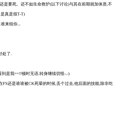
你还是要死。还不如生命救护(以下讨论)与其在前期就加体质,不
真是假T-T)
来组你...
好处了.
我==!!顿时无语,转身继续切怪-.-)
在FS还是谁谁被CK死晕的时候,丢个过去,他后面的技能,除非吃