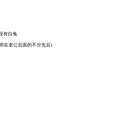
界没有白兔
上排明在老公后面的不分先后)