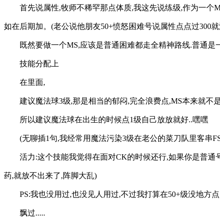
首先说属性,牧师不稀罕那点体质,我这先说练级,作为一个M
如在后期加。(老公说他朋友50+愤怒困难号说属性点点过300就
既然要做一个MS,应该是普通困难都走全精神路线.普通是一定
技能分配上
在里面,
建议魔法球3级,那是相当的郁闷,完全浪费点,MS本来就不是
所以建议魔法球在出生的时候点1级自己放放就好..嘿嘿
(无聊插1句,我经常用魔法污染3级在老公的菜刀队里客串FS
活力:这个技能我觉得在面对CK的时候还行,如果你是普通号
药,就放不出来了,阵脚大乱)
PS:我也没用过,也没见人用过,不过我打算在50+级没地方点的时
飘过.....