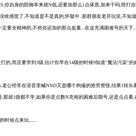
S,你自身的防御本来就N低,还要加那么1点体质,加来干吗,怪打
没啥感觉了,不知道是不是真的,怀疑中..那群朋友老开玩笑,不知道是
要全精神的,不然你还加的那点血量...在这充满困难号的天下...谁
打的,而且要学到3级,估计你早在14级的时候9知道"魔法污染"的
,老公经常在语音里喊NND又是哪个狗撮的抢劳资怪,结果1转头看到是
,那就1级都不学,如果你是点数N充裕的困难后期号,还是点点看,
候点来玩......