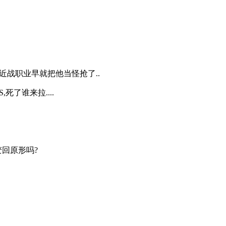
队的近战职业早就把他当怪抢了..
死了谁来拉....
变回原形吗?