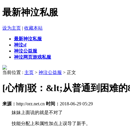
最新神泣私服
设为主页
|
收藏本站
最新神泣私服
神泣sf
神泣公益服
神泣网页游戏私服
当前位置 :
主页
>
神泣公益服
> 正文
[心情]驳：&lt;从普通到困难的
来源：
http://orz.net.cn
时间：
2018-06-29 05:29
妹妹上面说的就是不对了
技能分配上和属性加点上误导了新手。