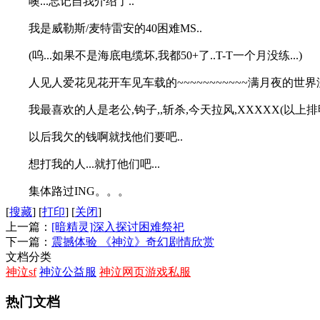
噢...忘记自我介绍了..
我是威勒斯/麦特雷安的40困难MS..
(呜...如果不是海底电缆坏,我都50+了..T-T一个月没练...)
人见人爱花见花开车见车载的~~~~~~~~~~~满月夜的世
我最喜欢的人是老公,钩子,,斩杀,今天拉风,XXXXX(以
以后我欠的钱啊就找他们要吧..
想打我的人...就打他们吧...
集体路过ING。。。
[
搜藏
]
[
打印
]
[
关闭
]
上一篇：
[暗精灵]深入探讨困难祭祀
下一篇：
震撼体验 《神泣》奇幻剧情欣赏
文档分类
神泣sf
神泣公益服
神泣网页游戏私服
热门文档