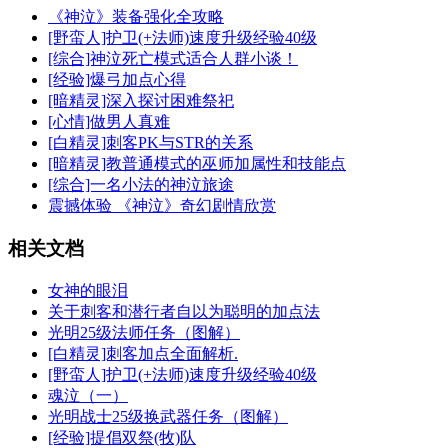
《神泣》装备强化全攻略
[野蛮人]护卫(+法师)速度升级经验40级
[综合]神泣死亡模式适合人群小谈！
[经验]爆弓加点心得
[暗精灵]深入探讨困难祭祀
[心情]做男人真难
[白精灵]刺客PK与STR的关系
[暗精灵]教普通模式的巫师加属性和技能点
[综合]一名小法的神泣旅途
震撼体验 《神泣》奇幻剧情欣赏
相关文档
女神的眼泪
关于刺客和潜行者自以为聪明的加点法
光明25级法师任务（图解）
[白精灵]刺客加点全面解析.
[野蛮人]护卫(+法师)速度升级经验40级
魂泣（一）
光明战士25级换武器任务（图解）
[经验]提倡双祭(牧)队