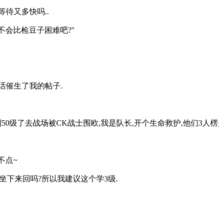
等待又多快吗..
不会比检豆子困难吧?"
话催生了我的帖子.
50级了去战场被CK战士围欧,我是队长,开个生命救护,他们3人楞是
不点~
坐下来回吗?所以我建议这个学3级.