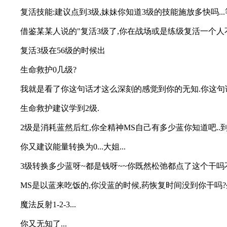
复活技能:建议点到3级,妹妹你知道3级的技能施放多快吗...
借鉴某某人说的"复活3级了,你在战场或是练级复活一个人
复活3级在56级的时候出
生命救护0几级?
我就是看了你这句话才这么深刻的感觉到你的无知.你这句
生命救护建议学到2级.
2级是消耗蓝然后红,你全精神MS自己有多少蓝你知道吧..到
你又建议能量转换为0...大姐...
3级转换多少蓝呀~都是钱呀~~你既然松弛都点了这个干吗
MS是以蓝来吃饭的,你没蓝的时候,药恢复时间没到你干吗?
魔法反射1-2-3...
你又无知了...