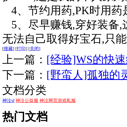
4、节约用药,PK时用药
5、尽早赚钱,穿好装备,
无法自己取得好宝石,只
[
搜藏
]
[
打印
]
[
关闭
]
上一篇：
[经验]WS的快
下一篇：
[野蛮人]孤独的
文档分类
神泣sf
神泣公益服
神泣网页游戏私服
热门文档