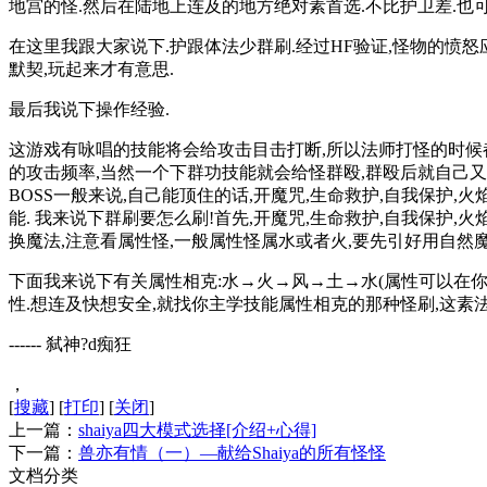
地宫的怪.然后在陆地上连及的地方绝对素首选.不比护卫差.也可
在这里我跟大家说下.护跟体法少群刷.经过HF验证,怪物的愤
默契,玩起来才有意思.
最后我说下操作经验.
这游戏有咏唱的技能将会给攻击目击打断,所以法师打怪的时候
的攻击频率,当然一个下群功技能就会给怪群殴,群殴后就自己又
BOSS一般来说,自己能顶住的话,开魔咒,生命救护,自我保护
能. 我来说下群刷要怎么刷!首先,开魔咒,生命救护,自我保护,
换魔法,注意看属性怪,一般属性怪属水或者火,要先引好用自然
下面我来说下有关属性相克:水→火→风→土→水(属性可以在你
性.想连及快想安全,就找你主学技能属性相克的那种怪刷,这素法
------ 弑神?d痴狂
，
[
搜藏
]
[
打印
]
[
关闭
]
上一篇：
shaiya四大模式选择[介绍+心得]
下一篇：
兽亦有情（一）―献给Shaiya的所有怪怪
文档分类