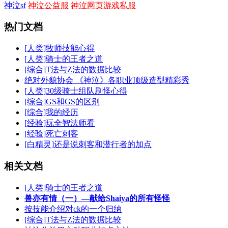
神泣sf
神泣公益服
神泣网页游戏私服
热门文档
[人类]牧师技能心得
[人类]骑士的王者之道
[综合]T法与Z法的数据比较
绝对外貌协会 《神泣》各职业顶级造型精彩秀
[人类]30级骑士组队刷怪心得
[综合]GS和GS的区别
[综合]我的经历
[经验]玩全智法师看
[经验]死亡刺客
[白精灵]还是说刺客和潜行者的加点
相关文档
[人类]骑士的王者之道
兽亦有情（一）―献给Shaiya的所有怪怪
按技能介绍对ck的一个归纳
[综合]T法与Z法的数据比较