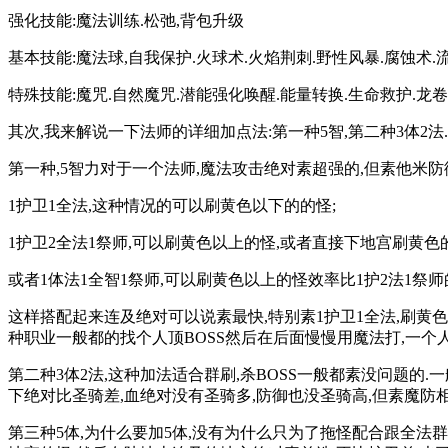
强化技能:魔法训练.松弛,背包升级
基本技能:魔法球,自我保护.火球术.火焰荆刺.野性风暴.腐蚀术.
特殊技能:魔咒.自然魔咒.潜能强化唤醒.能量转换.生命救护.龙卷
其次,我来解说一下法师的详细加点法:第一种5智,第二种3体2法.
第一种,5智力对于一个法师,魔法攻击绝对素超强的,但素他米防
1护卫1全法,这种情况的可以刷黄色以下的的怪;
1护卫2全法1祭师,可以刷黄色以上的怪,或者直接下地宫刷黄色的
或者1体法1全智1祭师,可以刷黄色以上的怪效率比1护2法1祭师
这样搭配起来连及绝对可以说素最快,特别素1护卫1全法,刷黄
种职业一般都的找个人顶BOSS然后在后面慢慢用魔法打,一个人
第二种3体2法,这种加法适合群刷,杀BOSS一般都素没问题的
下绝对比圣骑差,血绝对没有圣骑多,防御也没圣骑高,但素魔防相
第三种5体,为什么要加5体,没有为什么只为了拖怪配合跟全法群