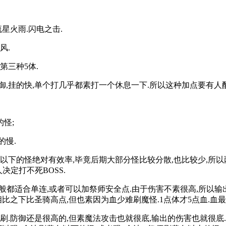
流星火雨.闪电之击.
风.
第三种5体.
御,挂的快,单个打几乎都素打一个休息一下.所以这种加点要有人
怪;
的慢.
色以下的怪绝对有效率,毕竟后期大部分怪比较分散,也比较少,所
决定打不死BOSS.
.一般都适合单连,或者可以加祭师安全点.由于伤害不素很高,所以
比之下比圣骑高点,但也素因为血少难刷魔怪.1点体才5点血.血
刷.防御还是很高的,但素魔法攻击也就很底,输出的伤害也就很底