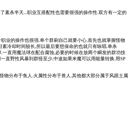
了素杀半天...职业互搭配性也需要很强的操作性.双方有一定的
职业的操作也很强.单个群刷自己就要小心,首先也就掌握怪物
但素冷却时间较长,所以最后要想保命的也就只有咏唱.单杀
法球.一直用魔法球在配合腐蚀,必要的时候在放两个瞬发的群功技
后都一直野性风暴到群怪至少,中途如果米魔可以用能量转换.用SP
的怪物分布于鱼人.火属性分布于兽人.其他都大部分属于风跟土属