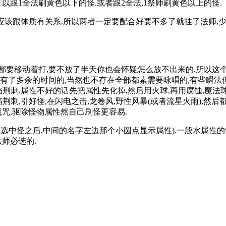
以跟1全法刷黄色以下的怪.或者跟2全法,1祭师刷黄色以上的怪.
怒应该跟体质有关系.所以两者一定要配合好要不多了就挂了法师,少
都要移动着打,要不放了半天你也会怀疑怎么放不出来的.所以这个
有了多余的时间的,当然也不存在全部都素需要咏唱的,有些瞬法
,火焰荆刺,属性不好的话先把属性先化掉,然后用火球,再用腐蚀,魔
火焰荆刺,引好怪,在闪电之击,龙卷风,野性风暴(或者流星火雨),然
魔咒,驱除怪物属性然自己刷怪更容易.
选中怪之后,中间的名字左边那个小圆点显示属性).一般水属性
师必选的.