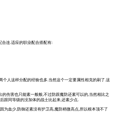
配合连.适应的职业配合搭配有:
以两个人这样分配的经验也多.当然这个一定要属性相克的刷了.这
输出的伤害也只能素一般般,不过防跟魔防还素可以的,当然相比之
最后跟同等级的没加体的战士比起来,还素少点.
.因为血少,防御还素没有护卫高,魔防稍微高点,所以根本顶不了