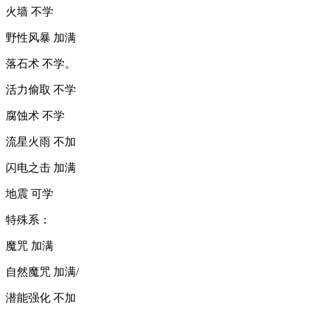
火墙 不学
野性风暴 加满
落石术 不学。
活力偷取 不学
腐蚀术 不学
流星火雨 不加
闪电之击 加满
地震 可学
特殊系：
魔咒 加满
自然魔咒 加满/
潜能强化 不加