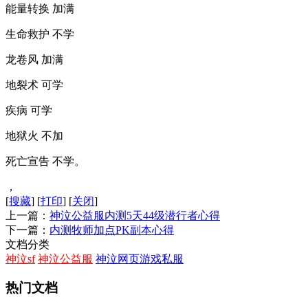
能量转换 加满
生命救护 不学
龙卷风 加满
地裂术 可学
疾病 可学
地狱火 不加
死亡宣告 不学。
，
[
搜藏
]
[
打印
]
[
关闭
]
上一篇：
神泣公益服内测5天44级潜行者心得
下一篇：
内测牧师加点PK副本心得
文档分类
神泣sf
神泣公益服
神泣网页游戏私服
热门文档