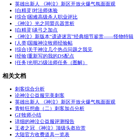
英雄出新人 《神泣》新区开放火爆气氛面面观
[白精灵]对法师体验
[综合]困难高级杀人职业评比
《神泣》光之同盟兵器赏析
[白精灵]谈弓之加点
《神泣》新版本“遗迹迷宫”经典细节鉴赏——怪物特辑
[人类]国服神泣牧师经验帖
[综合]关于神泣几个热点问题之我见
[经验]重新写的我的DS配点
[任务]光明25级法师任务（图解）
相关文档
刺客综合分析
论神泣公益服完美刺客
英雄出新人 《神泣》新区开放火爆气氛面面观
青蛙狂想曲（二）刺客加点分析
GF牧师小结
详细的神泣公益服评测报告
王者之冠 《神泣》顶级头盔欣赏
大陆官方收费道具一览表